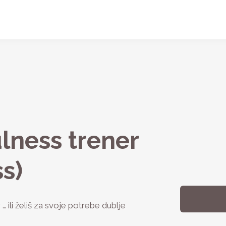
lness trener
s)
r … ili želiš za svoje potrebe dublje